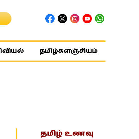
ிவியல்
தமிழ்களஞ்சியம்
தமிழ் உணவு