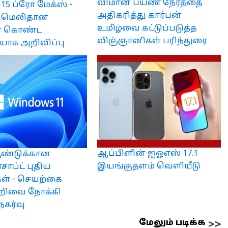
விமான பயண நேரத்தை
5 ப்ரோ மேக்ஸ் -
அதிகரித்து கார்பன்
 மெலிதான
உமிழ்வை கட்டுப்படுத்த
ளே கொண்ட
விஞ்ஞானிகள் பரிந்துரை
யாக அறிவிப்பு
ஆப்பிளின் ஐஓஎஸ் 17.1
ஆண்டுக்கான
இயங்குதளம் வெளியீடு
ாப்ட் புதிய
ள் - செயற்கை
ிவை நோக்கி
நகர்வு
மேலும் படிக்க