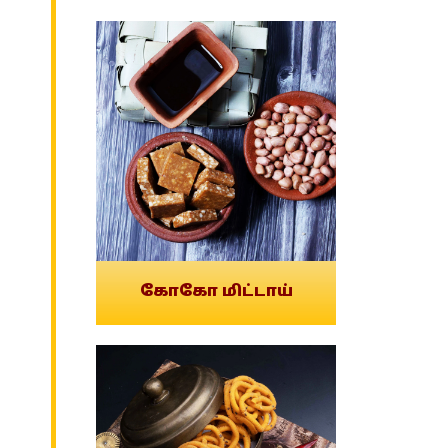
கோகோ மிட்டாய்