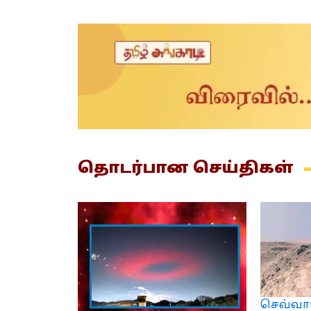
தொடர்பான
செய்திகள்
செவ்வாய்