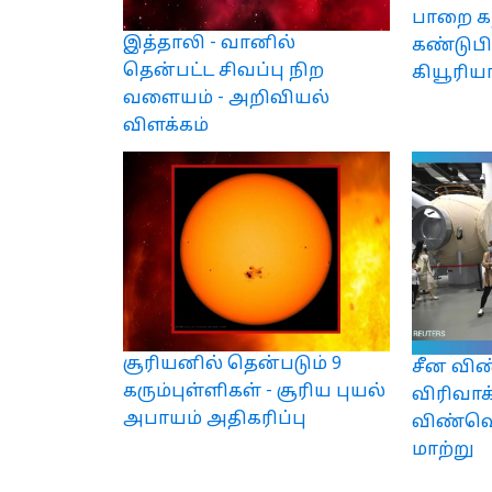
பாறை 
இத்தாலி - வானில்
கண்டுபி
தென்பட்ட சிவப்பு நிற
கியூரிய
வளையம் - அறிவியல்
விளக்கம்
சூரியனில் தென்படும் 9
சீன வி
கரும்புள்ளிகள் - சூரிய புயல்
விரிவாக
அபாயம் அதிகரிப்பு
விண்வெ
மாற்று