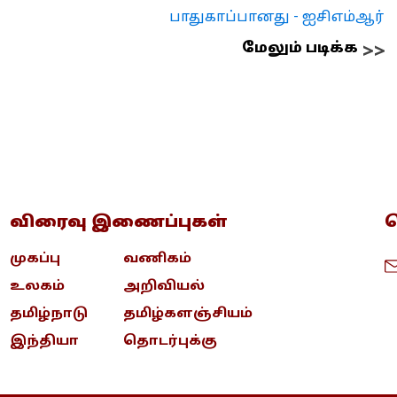
பாதுகாப்பானது - ஐசிஎம்ஆர்
மேலும் படிக்க
விரைவு இணைப்புகள்
த
முகப்பு
வணிகம்
உலகம்
அறிவியல்
தமிழ்நாடு
தமிழ்களஞ்சியம்
இந்தியா
தொடர்புக்கு