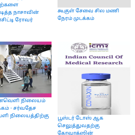
கற்களை
கூகுள் சேவை சில மணி
டித்த நாசாவின்
நேரம் முடக்கம்
ாசிட்டி ரோவர்
ண்வெளி நிலையம்
்கம் - சர்வதேச
ளி நிலையத்திற்கு
பூஸ்டர் டோஸ் ஆக
செலுத்துவதற்கு
கோவாக்ஸின்