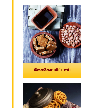
கோகோ மிட்டாய்