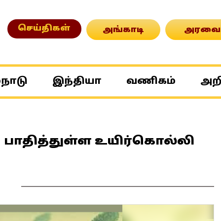
செய்திகள்
அங்காடி
அரவை
்நாடு
இந்தியா
வணிகம்
அற
 பாதித்துள்ள உயிர்கொல்லி