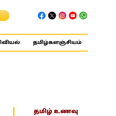
ிவியல்
தமிழ்களஞ்சியம்
தமிழ் உணவு