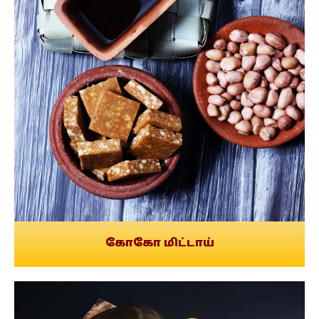
கோகோ மிட்டாய்