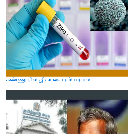
கண்ணூரில் ஜிகா வைரஸ் பரவல்