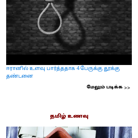
ஈரானில் உளவு பார்த்ததாக 4 பேருக்கு தூக்கு
தண்டனை
மேலும் படிக்க
தமிழ் உணவு