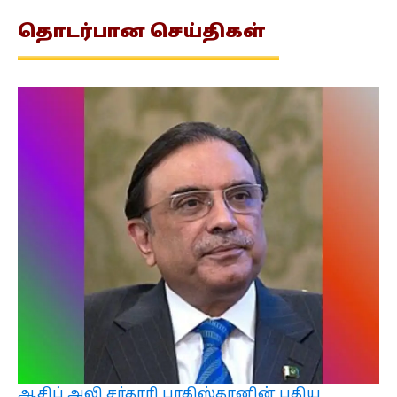
தொடர்பான
செய்திகள்
ஆசிப் அலி சர்தாரி பாகிஸ்தானின் புதிய