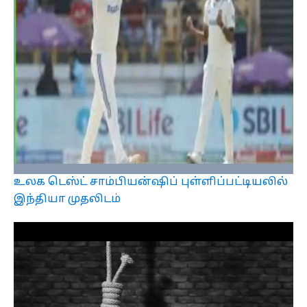
உலக டெஸ்ட் சாம்பியன்ஷிப் புள்ளிப்பட்டியலில்
இந்தியா முதலிடம்