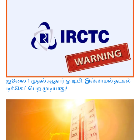
ஜூலை 1 முதல் ஆதார் ஓ.டி.பி. இல்லாமல் தட்கல்
டிக்கெட் பெற முடியாது!