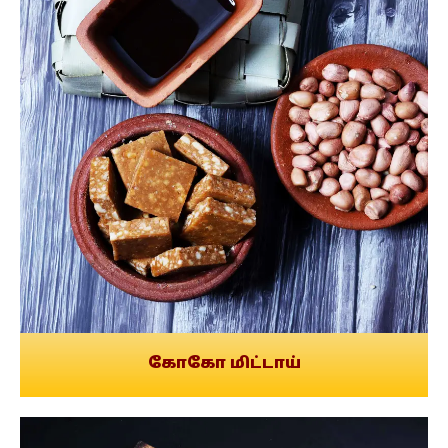
கோகோ மிட்டாய்