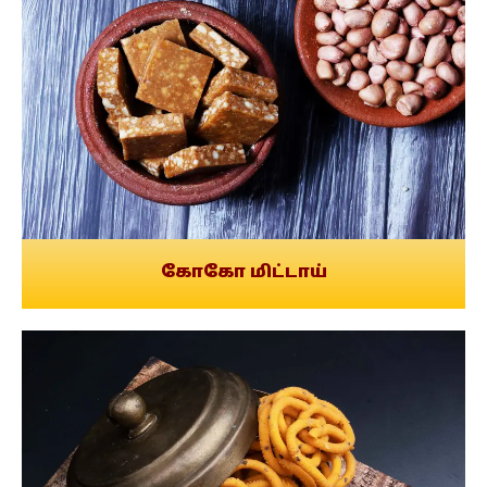
கோகோ மிட்டாய்