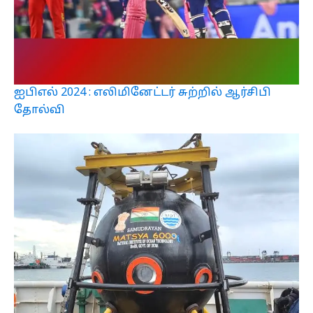
ஐபிஎல் 2024 : எலிமினேட்டர் சுற்றில் ஆர்சிபி
தோல்வி