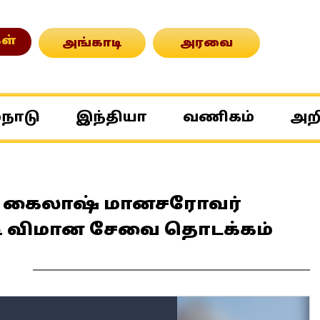
ள்
அங்காடி
அரவை
்நாடு
இந்தியா
வணிகம்
அற
ல்: கைலாஷ் மானசரோவர்
ரடி விமான சேவை தொடக்கம்