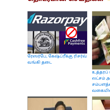
ரேஸர்பே, கேஷ்ப்ரீக்கு ரிசர்வ்
வங்கி தடை
உத்தரப் 
லட்சம் 
சம்பளத்
வகையில