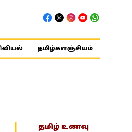
ிவியல்
தமிழ்களஞ்சியம்
தமிழ் உணவு