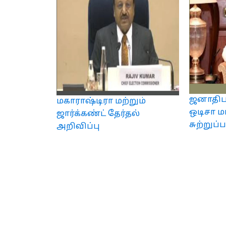
ஜனாதிபத
மகாராஷ்டிரா மற்றும்
ஒடிசா மா
ஜார்க்கண்ட் தேர்தல்
சுற்றுப
அறிவிப்பு