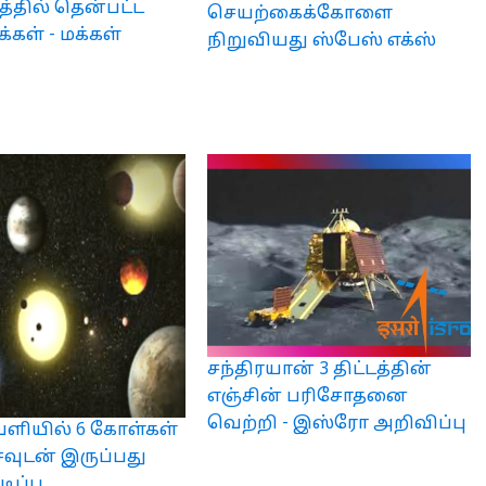
த்தில் தென்பட்ட
செயற்கைக்கோளை
கள் - மக்கள்
நிறுவியது ஸ்பேஸ் எக்ஸ்
சந்திரயான் 3 திட்டத்தின்
எஞ்சின் பரிசோதனை
வெற்றி - இஸ்ரோ அறிவிப்பு
ளியில் 6 கோள்கள்
வுடன் இருப்பது
ிப்பு