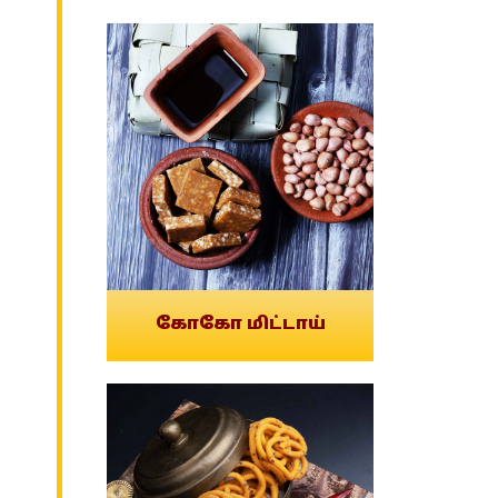
கோகோ மிட்டாய்