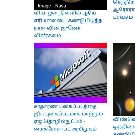
செந்நிற
ஆரோராக்
வியாழன் நிலவில் புதிய
பரவசம்
எரிமலையை கண்டுபிடித்த
நாசாவின் ஜுனோ
விண்கலம்
சாதாரண புகைப்படத்தை
ஜிப் புகைப்படமாக மாற்றும்
விண்வெ
ஏஐ தொழில்நுட்பம் -
ஒத்திசை
மைக்ரோசாப்ட் அறிமுகம்
கண்டுபிட