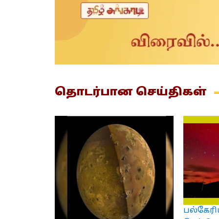
தொடர்பான
செய்திகள்
பல்கேரி