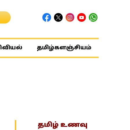
ிவியல்
தமிழ்களஞ்சியம்
தமிழ் உணவு