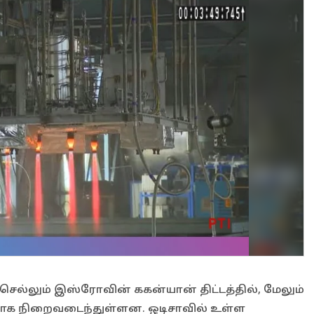
ெல்லும் இஸ்ரோவின் ககன்யான் திட்டத்தில், மேலும்
ாக நிறைவடைந்துள்ளன. ஒடிசாவில் உள்ள