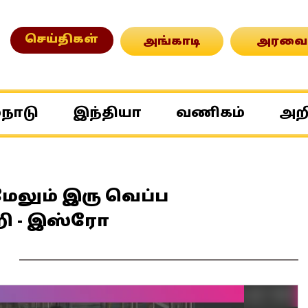
செய்திகள்
அங்காடி
அரவை
்நாடு
இந்தியா
வணிகம்
அற
மேலும் இரு வெப்ப
ி - இஸ்ரோ