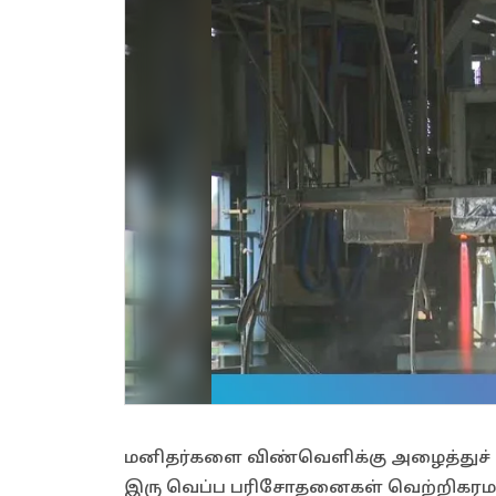
மனிதர்களை விண்வெளிக்கு அழைத்துச் ச
இரு வெப்ப பரிசோதனைகள் வெற்றிகரம