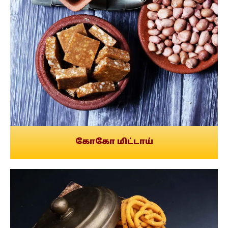
கோகோ மிட்டாய்