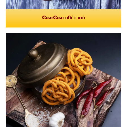
கோகோ மிட்டாய்