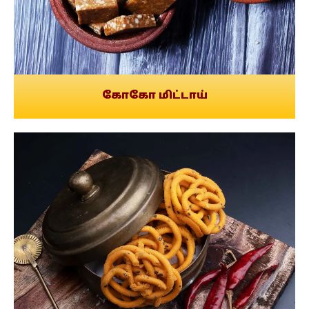
கோகோ மிட்டாய்