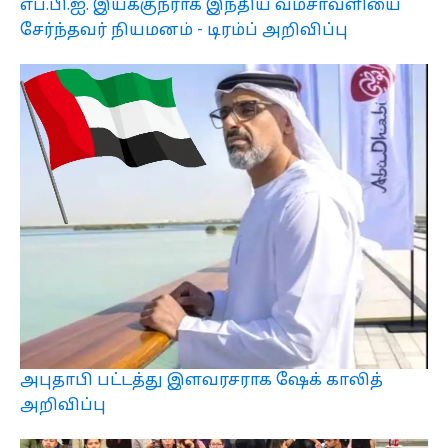
எப்.பி.ஐ. இயக்குநராக இந்திய வம்சாவளியை
சேர்ந்தவர் நியமனம் - டிரம்ப் அறிவிப்பு
அபுதாபி பட்டத்து இளவரசராக ஷேக் காலித்
அறிவிப்பு