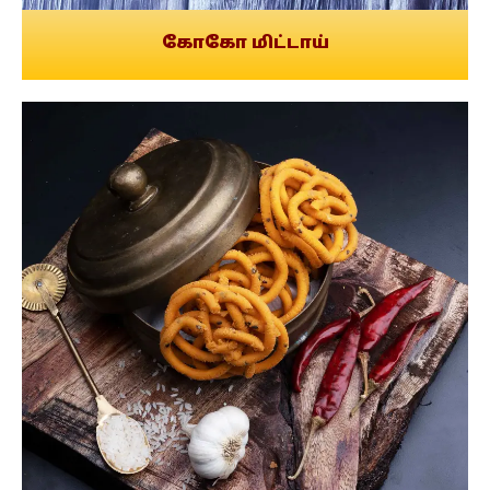
கோகோ மிட்டாய்