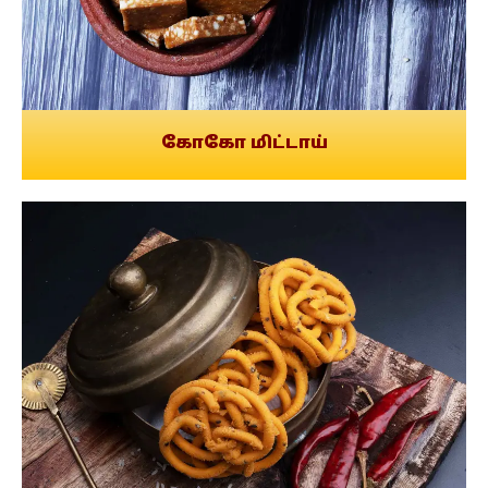
கோகோ மிட்டாய்