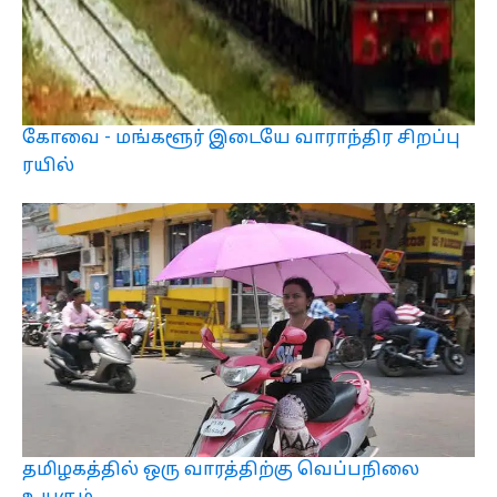
கோவை - மங்களூர் இடையே வாராந்திர சிறப்பு
ரயில்
தமிழகத்தில் ஒரு வாரத்திற்கு வெப்பநிலை