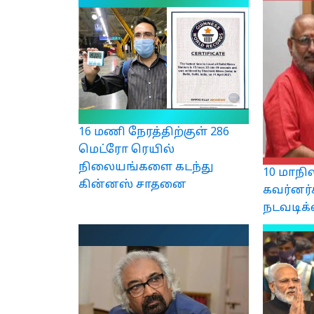
16 மணி நேரத்திற்குள் 286
மெட்ரோ ரெயில்
நிலையங்களை கடந்து
10 மாநி
கின்னஸ் சாதனை
கவர்னர்
நடவடிக