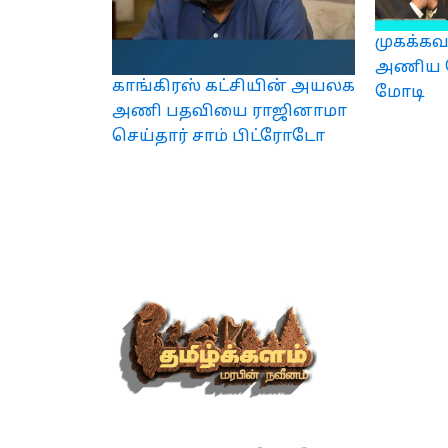
முகக்கவ
அணிய வே
காங்கிரஸ் கட்சியின் அயலக
மோடி
அணி பதவியை ராஜினாமா
செய்தார் சாம் பிட்ரோடோ