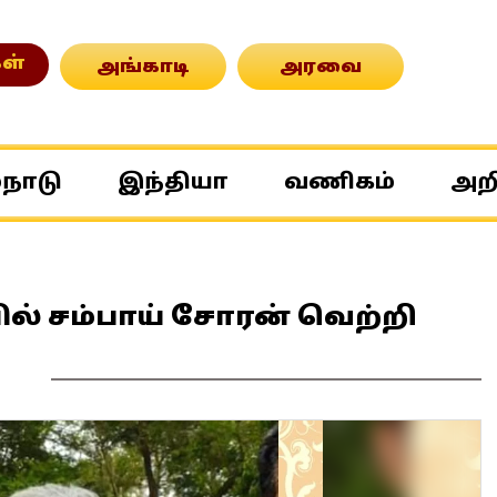
ள்
அங்காடி
அரவை
்நாடு
இந்தியா
வணிகம்
அற
ில் சம்பாய் சோரன் வெற்றி