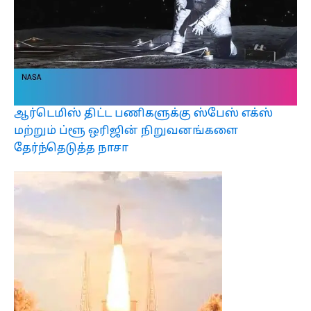
ஆர்டெமிஸ் திட்ட பணிகளுக்கு ஸ்பேஸ் எக்ஸ்
மற்றும் ப்ளூ ஒரிஜின் நிறுவனங்களை
தேர்ந்தெடுத்த நாசா