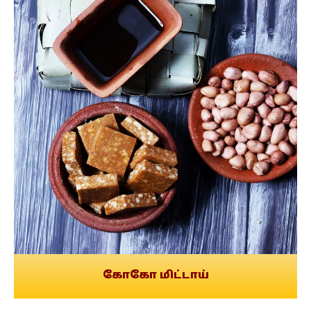
கோகோ மிட்டாய்