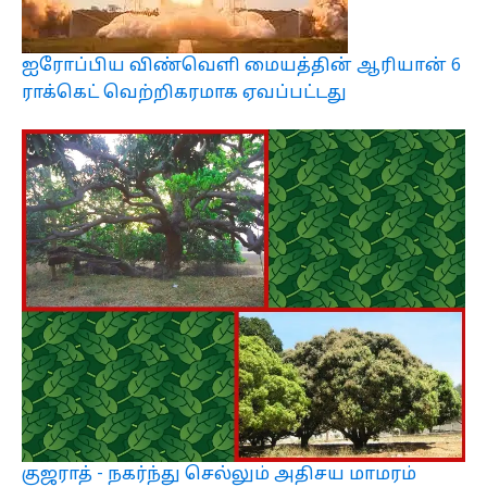
ஐரோப்பிய விண்வெளி மையத்தின் ஆரியான் 6
ராக்கெட் வெற்றிகரமாக ஏவப்பட்டது
குஜராத் - நகர்ந்து செல்லும் அதிசய மாமரம்