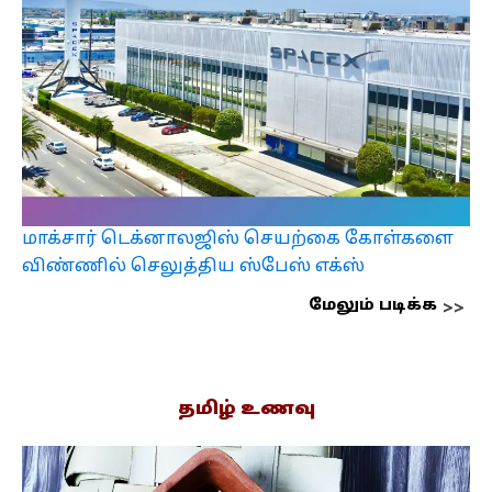
மாக்சார் டெக்னாலஜிஸ் செயற்கை கோள்களை
விண்ணில் செலுத்திய ஸ்பேஸ் எக்ஸ்
மேலும் படிக்க
தமிழ் உணவு