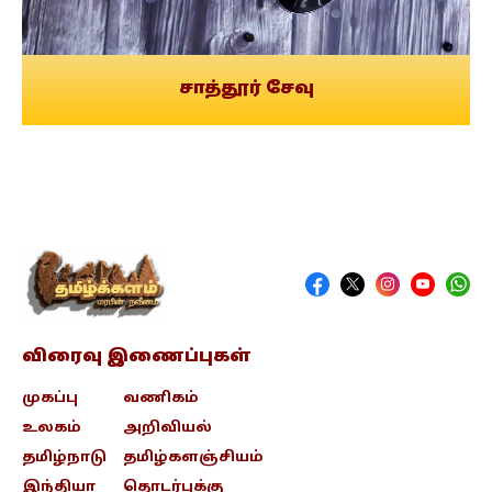
சாத்தூர் சேவு
விரைவு இணைப்புகள்
முகப்பு
வணிகம்
உலகம்
அறிவியல்
தமிழ்நாடு
தமிழ்களஞ்சியம்
இந்தியா
தொடர்புக்கு