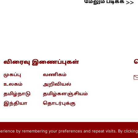
மேலும் படிக்க
விரைவு இணைப்புகள்
த
முகப்பு
வணிகம்
உலகம்
அறிவியல்
தமிழ்நாடு
தமிழ்களஞ்சியம்
இந்தியா
தொடர்புக்கு
rience by remembering your preferences and repeat visits. By clicking