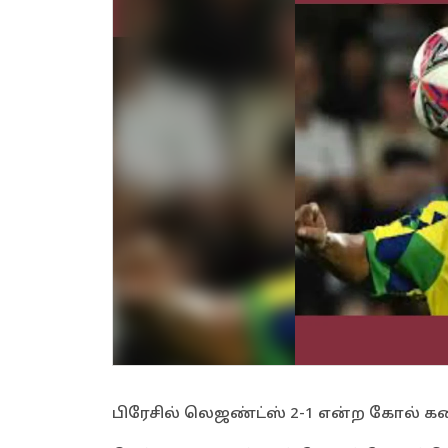
பிரேசில் லெஜண்ட்ஸ் 2-1 என்ற கோல் க