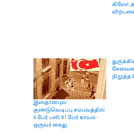
கிலோ அர
விற்ப
துருக்கி
சேவையை
நிறுத்த 
இஸ்தான்புல்
குண்டுவெடிப்பு சம்பவத்தில்
6 பேர் பலி; 81 பேர் காயம் -
ஒருவர் கைது