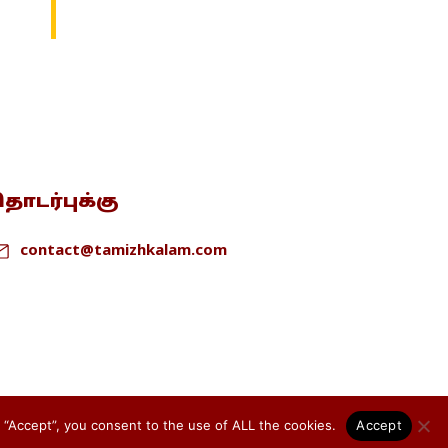
ொடர்புக்கு
contact@tamizhkalam.com
Privacy Policy
Cookie Policy
Terms & conditions
 “Accept”, you consent to the use of ALL the cookies.
Accept