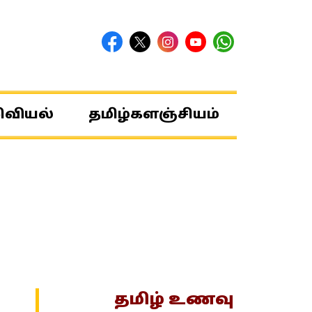
ிவியல்
தமிழ்களஞ்சியம்
தமிழ் உணவு