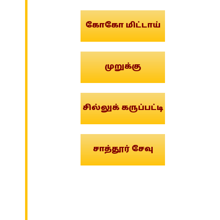
கோகோ மிட்டாய்
முறுக்கு
சில்லுக் கருப்பட்டி
சாத்தூர் சேவு