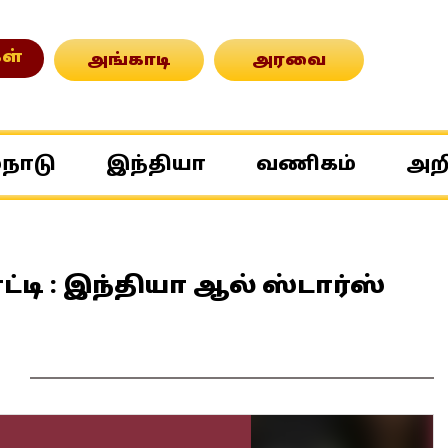
ள்
அங்காடி
அரவை
்நாடு
இந்தியா
வணிகம்
அற
ட்டி : இந்தியா ஆல் ஸ்டார்ஸ்