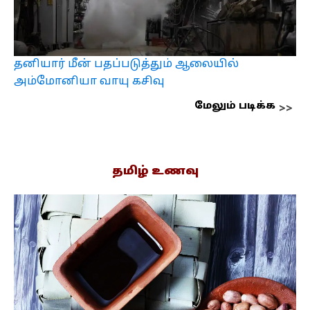
தனியார் மீன் பதப்படுத்தும் ஆலையில்
அம்மோனியா வாயு கசிவு
மேலும் படிக்க
தமிழ் உணவு