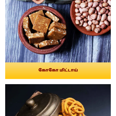
கோகோ மிட்டாய்