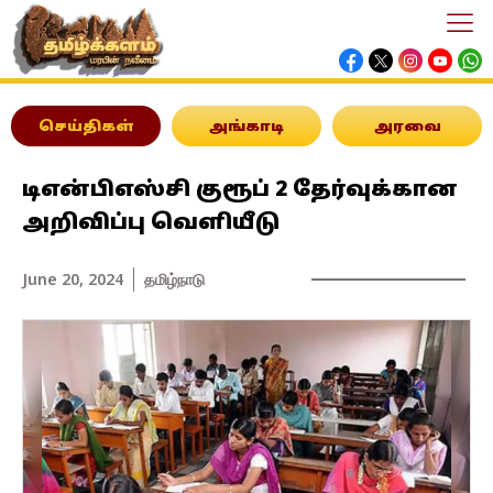
செய்திகள்
அங்காடி
அரவை
டிஎன்பிஎஸ்சி குரூப் 2 தேர்வுக்கான
அறிவிப்பு வெளியீடு
June 20, 2024
தமிழ்நாடு