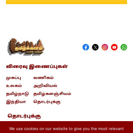
விரைவு இணைப்புகள்
முகப்பு
வணிகம்
உலகம்
அறிவியல்
தமிழ்நாடு
தமிழ்களஞ்சியம்
இந்தியா
தொடர்புக்கு
தொடர்புக்கு
contact@tamizhkalam.com
We use cookies on our website to give you the most relevant