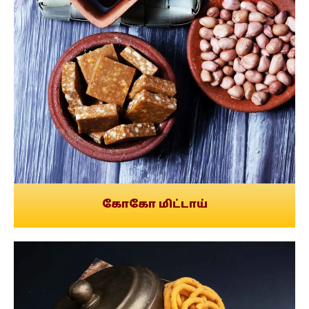
கோகோ மிட்டாய்