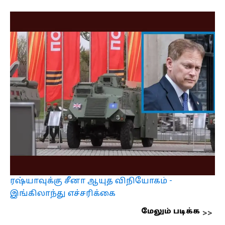
ரஷ்யாவுக்கு சீனா ஆயுத விநியோகம் -
இங்கிலாந்து எச்சரிக்கை
மேலும் படிக்க