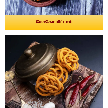
கோகோ மிட்டாய்