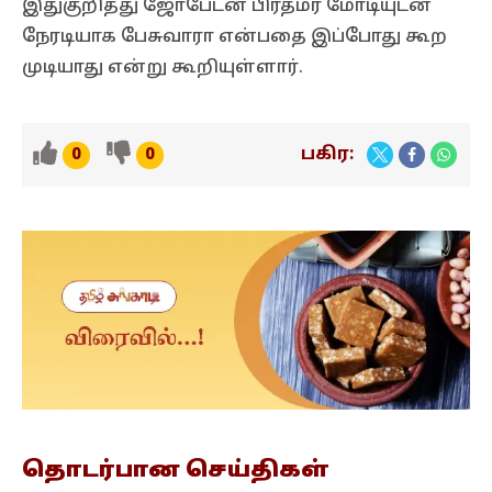
இதுகுறித்து ஜோபேடன் பிரதமர் மோடியுடன்
நேரடியாக பேசுவாரா என்பதை இப்போது கூற
முடியாது என்று கூறியுள்ளார்.
பகிர:
0
0
தொடர்பான
செய்திகள்