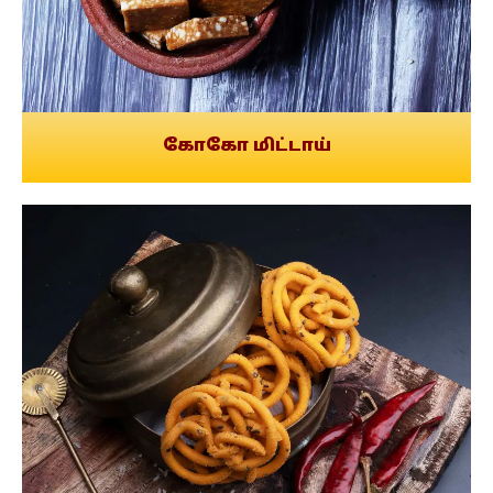
கோகோ மிட்டாய்