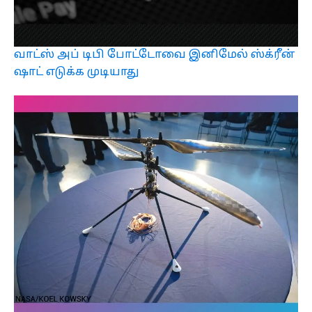
வாட்ஸ் அப் டிபி போட்டோவை இனிமேல் ஸ்க்ரீன்
ஷாட் எடுக்க முடியாது