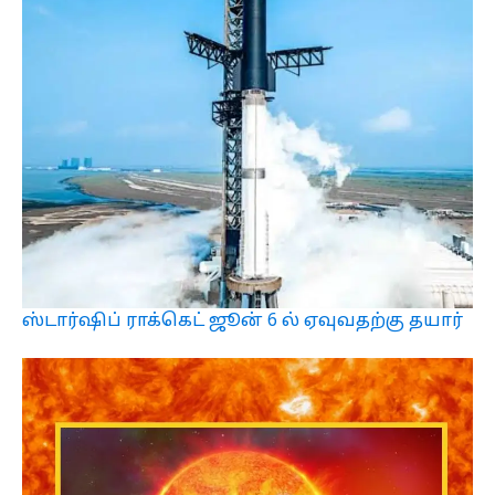
ஸ்டார்ஷிப் ராக்கெட் ஜூன் 6 ல் ஏவுவதற்கு தயார்