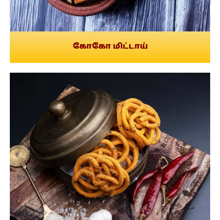
கோகோ மிட்டாய்