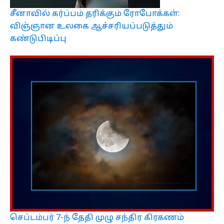
சீனாவில் கர்ப்பம் தரிக்கும் ரோபோக்கள்:
விஞ்ஞான உலகை ஆச்சரியப்படுத்தும்
கண்டுபிடிப்பு
செப்டம்பர் 7-ந் தேதி முழு சந்திர கிரகணம்