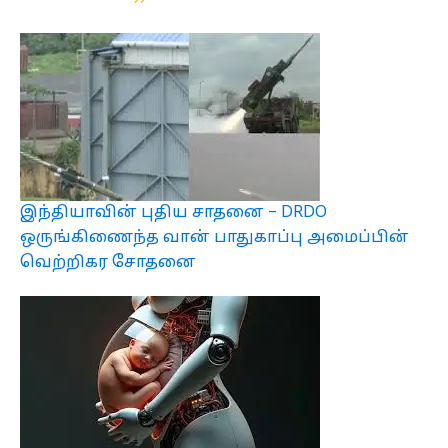
இந்தியாவின் புதிய சாதனை – DRDO
ஒருங்கிணைந்த வான் பாதுகாப்பு அமைப்பின்
வெற்றிகர சோதனை