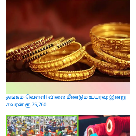
தங்கம்-வெள்ளி விலை மீண்டும் உயர்வு; இன்று
சவரன் ரூ.75,760