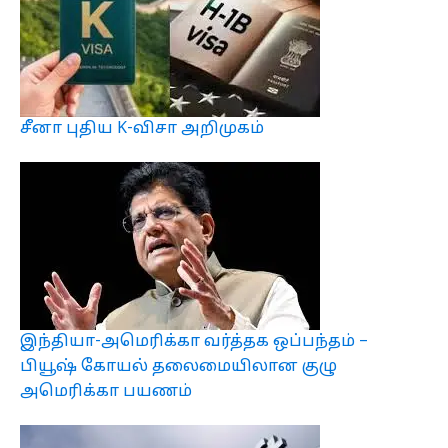
சீனா புதிய K-விசா அறிமுகம்
இந்தியா-அமெரிக்கா வர்த்தக ஒப்பந்தம் –
பியூஷ் கோயல் தலைமையிலான குழு
அமெரிக்கா பயணம்